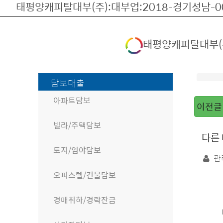
태평양캐피탈대부(주):대부업:2018-경기성남-00
태평양캐피탈대부(
담보대출
자
주
아파트담보
이전글
하
는
빌라/주택담보
질
다른 
문
토지/임야담보
페
관
이
지
오피스텔/건물담보
정
보
경매취하/경락잔금
본
문