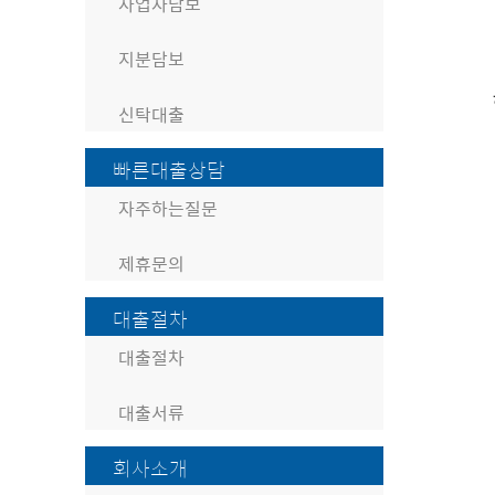
사업자담보
지분담보
신탁대출
빠른대출상담
자주하는질문
제휴문의
대출절차
대출절차
대출서류
회사소개